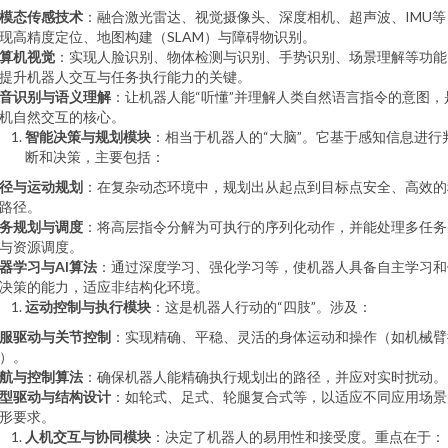
模态传感技术
：融合激光雷达、视觉摄像头、深度相机、超声波、IMU等
现高精度定位、地图构建（SLAM）与障碍物识别。
算机视觉
：实现人脸识别、物体检测与识别、手势识别、场景理解等功能
提升机器人交互与任务执行能力的关键。
音识别与语义理解
：让机器人能“听懂”并理解人类自然语言指令的意图，
机自然交互的核心。
智能决策与规划模块
：相当于机器人的“大脑”。它基于感知信息进行
断和决策，主要包括：
径与运动规划
：在复杂动态环境中，规划出从起点到目标点安全、高效的
路径。
务规划与调度
：将高层指令分解为可执行的序列化动作，并能处理多任务
与资源调度。
器学习与AI算法
：通过深度学习、强化学习等，使机器人具备自主学习和
决策的能力，适应非结构化环境。
运动控制与执行模块
：这是机器人行动的“四肢”。涉及：
服驱动与关节控制
：实现精确、平稳、灵活的身体运动和操作（如机械臂
）。
航与控制算法
：确保机器人能精确执行规划出的路径，并应对实时扰动。
型驱动与结构设计
：如轮式、足式、轮腿复合式等，以适应不同应用场景
形要求。
人机交互与协同模块
：决定了机器人的易用性和接受度。重点在于：