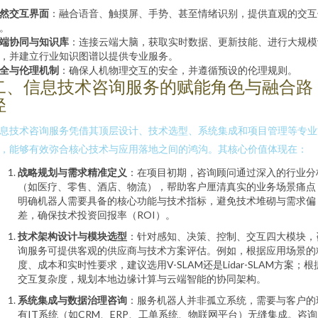
然交互界面
：融合语音、触摸屏、手势、甚至情绪识别，提供直观的交互
。
端协同与知识库
：连接云端大脑，获取实时数据、更新技能、进行大规模
，并建立行业知识图谱以提供专业服务。
全与伦理机制
：确保人机物理交互的安全，并遵循预设的伦理规则。
二、信息技术咨询服务的赋能角色与融合路
径
息技术咨询服务凭借其顶层设计、技术选型、系统集成和项目管理等专业
，能够有效弥合核心技术与应用落地之间的鸿沟。其核心价值体现在：
战略规划与需求精准定义
：在项目初期，咨询顾问通过深入的行业分
（如医疗、零售、酒店、物流），帮助客户厘清真实的业务场景痛点
明确机器人需要具备的核心功能与技术指标，避免技术堆砌与需求偏
差，确保技术投资回报率（ROI）。
技术架构设计与模块选型
：针对感知、决策、控制、交互四大模块，
询服务可提供客观的供应商与技术方案评估。例如，根据应用场景的
度、成本和实时性要求，建议选用V-SLAM还是Lidar-SLAM方案；根
交互复杂度，规划本地边缘计算与云端智能的协同架构。
系统集成与数据治理咨询
：服务机器人并非孤立系统，需要与客户的
有IT系统（如CRM、ERP、工单系统、物联网平台）无缝集成。咨