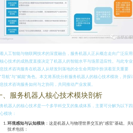
着人工智能与物联网技术的深度融合，服务机器人正从概念走向广泛应用
核心技术的成熟度直接决定了机器人的智能水平与场景适应性。与此专业
息技术咨询服务在机器人从研发到落地的全生命周期中扮演着至关重要
“导航”与“赋能”角色。本文将系统分析服务机器人的核心技术模块，并探
息技术咨询服务如何与之协同，共同推动产业发展。
一、服务机器人核心技术模块剖析
务机器人的核心技术是一个多学科交叉的集成体系，主要可分解为以下四
心模块：
环境感知与认知模块
：这是机器人与物理世界交互的“感官”基础。关
技术包括：